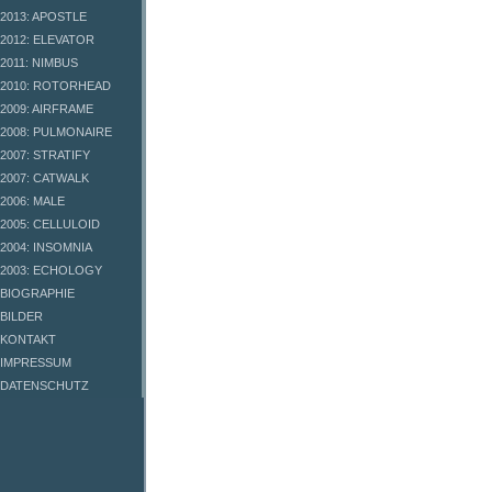
2013: APOSTLE
2012: ELEVATOR
2011: NIMBUS
2010: ROTORHEAD
2009: AIRFRAME
2008: PULMONAIRE
2007: STRATIFY
2007: CATWALK
2006: MALE
2005: CELLULOID
2004: INSOMNIA
2003: ECHOLOGY
BIOGRAPHIE
BILDER
KONTAKT
IMPRESSUM
DATENSCHUTZ