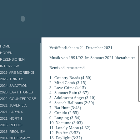
HOME
Veröffentlicht am 21. Dezember 2021.
HÖREN
Musik von 1991/92. Im Sommer 2021 überarbeitet.
REZENSIONEN
INTERVIEW
Remixed, remastered.
2026: ARS MORIENDI
1. Country Roads (4:50)
2025: TRINITY
2. Mind Comb (3:15)
2024: SALVATION
3. Love Crime (4:15)
2023: EARTHTONES
4. Summer Rain (3:37)
5. Adolescent Anger (3:10)
2022: COUNTERPOSE
6. Speech Balloons (2:50)
2021: JUVENILIA
7. Bat Hunt (3:48)
2021: LARYNX
8. Cupido (2:55)
9. Longing (3:54)
2021: NORTH
10. Nocturne (3:03)
2016: REFUGI
11. Lonely Moon (4:32)
2015: REQUIEM
12. Pan Am (3:52)
13. Daylight (3:37)
2014: NECESSARY...